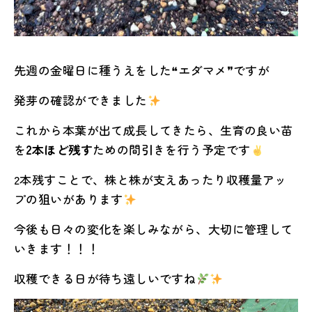
先週の金曜日に種うえをした❝エダマメ❞ですが
発芽の確認ができました
これから本葉が出て成長してきたら、生育の良い苗
を
2本ほど残す
ための間引きを行う予定です
2本残すことで、株と株が支えあったり収穫量アッ
プの狙いがあります
今後も日々の変化を楽しみながら、大切に管理して
いきます！！！
収穫できる日が待ち遠しいですね