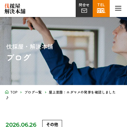
TEL
TEL
MENU
MENU
問合せ
問合せ
伐採
草刈り
片付け
植栽・外構
屋上
剪定
ツタ取り
不用品回収
解体工事
菜園
伐採屋・解決本舗
ブログ
TOP
ブログ一覧
屋上菜園：エダマメの発芽を確認しました
♪
2026.06.26
その他