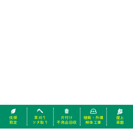
伐採
伐採
草刈り
草刈り
片付け
片付け
植栽・外構
植栽・外構
屋上
屋上
剪定
剪定
ツタ取り
ツタ取り
不用品回収
不用品回収
解体工事
解体工事
菜園
菜園