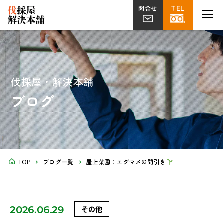
TEL
TEL
MENU
MENU
問合せ
問合せ
伐採
草刈り
片付け
植栽・外構
屋上
剪定
ツタ取り
不用品回収
解体工事
菜園
伐採屋・解決本舗
ブログ
TOP
ブログ一覧
屋上菜園：エダマメの間引き
2026.06.29
その他