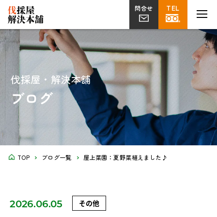
TEL
TEL
MENU
MENU
問合せ
問合せ
伐採
草刈り
片付け
植栽・外構
屋上
剪定
ツタ取り
不用品回収
解体工事
菜園
伐採屋・解決本舗
ブログ
TOP
ブログ一覧
屋上菜園：夏野菜植えました♪
2026.06.05
その他