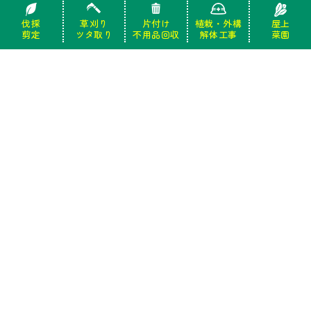
伐採
伐採
草刈り
草刈り
片付け
片付け
植栽・外構
植栽・外構
屋上
屋上
剪定
剪定
ツタ取り
ツタ取り
不用品回収
不用品回収
解体工事
解体工事
菜園
菜園