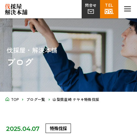
TEL
TEL
MENU
MENU
問合せ
問合せ
伐採
草刈り
片付け
植栽・外構
屋上
剪定
ツタ取り
不用品回収
解体工事
菜園
伐採屋・解決本舗
ブログ
TOP
ブログ一覧
山梨県韮崎 ケヤキ特殊伐採
2025.04.07
特殊伐採