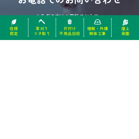
お急ぎの方はお電話でどうぞ。
受付時間 9：00-18：00（土・日・祝日・年末年始を除く）
伐採
伐採
草刈り
草刈り
片付け
片付け
植栽・外構
植栽・外構
屋上
屋上
剪定
剪定
ツタ取り
ツタ取り
不用品回収
不用品回収
解体工事
解体工事
菜園
菜園
0120-944-551