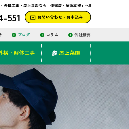
せ
ブログ
コラム
会社概要
・外構工事・屋上菜園なら「伐採屋・解決本舗」へ!!
4-551
お問い合わせ・お申込み
外構・解体工事
屋上菜園
せ
ブログ
コラム
会社概要
外構・解体工事
屋上菜園
外構・解体工事
屋上菜園