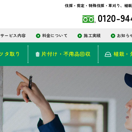
サービス内容
料金について
施工実績
お知ら
伐採・剪定・特殊伐採・草刈り、植栽
0120-94
ツタ取り
片付け・不用品回収
植栽・
サービス内容
料金について
施工実績
お知ら
ツタ取り
片付け・不用品回収
植栽・
タ取り
片付け・不用品回収
植栽・