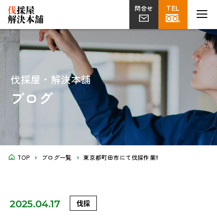
TEL
TEL
MENU
MENU
問合せ
問合せ
伐採
草刈り
片付け
植栽・外構
屋上
剪定
ツタ取り
不用品回収
解体工事
菜園
伐採屋・解決本舗
ブログ
TOP
ブログ一覧
東京都町田市にて伐採作業‼︎
2025.04.17
伐採