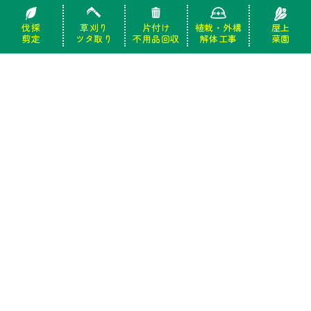
伐採
伐採
草刈り
草刈り
片付け
片付け
植栽・外構
植栽・外構
屋上
屋上
剪定
剪定
ツタ取り
ツタ取り
不用品回収
不用品回収
解体工事
解体工事
菜園
菜園
お電話でのお問い合わせ
お急ぎの方はお電話でどうぞ。
受付時間 9：00-18：00（土・日・祝日・年末年始を除く）
0120-944-551