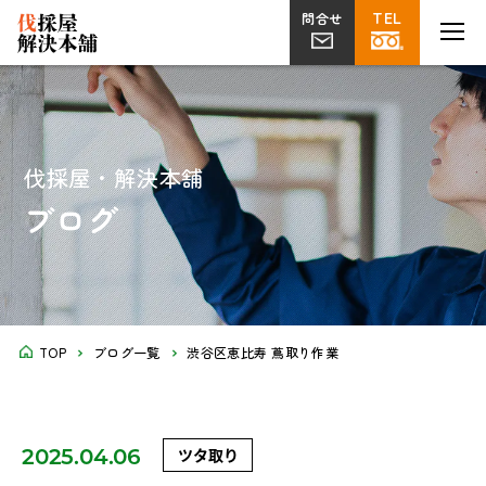
TEL
TEL
MENU
MENU
問合せ
問合せ
伐採
草刈り
片付け
植栽・外構
屋上
剪定
ツタ取り
不用品回収
解体工事
菜園
伐採屋・解決本舗
ブログ
TOP
ブログ一覧
渋谷区恵比寿 蔦取り作業
2025.04.06
ツタ取り