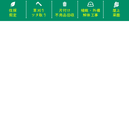
伐採
伐採
草刈り
草刈り
片付け
片付け
植栽・外構
植栽・外構
屋上
屋上
剪定
剪定
ツタ取り
ツタ取り
不用品回収
不用品回収
解体工事
解体工事
菜園
菜園
0120-944-551