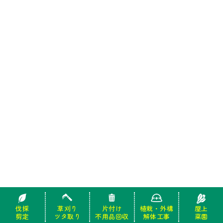
伐採
伐採
草刈り
草刈り
片付け
片付け
植栽・外構
植栽・外構
屋上
屋上
剪定
剪定
ツタ取り
ツタ取り
不用品回収
不用品回収
解体工事
解体工事
菜園
菜園