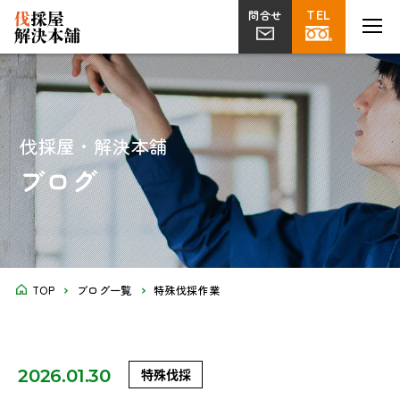
TEL
TEL
MENU
MENU
問合せ
問合せ
伐採
草刈り
片付け
植栽・外構
屋上
剪定
ツタ取り
不用品回収
解体工事
菜園
伐採屋・解決本舗
ブログ
TOP
ブログ一覧
特殊伐採作業
2026.01.30
特殊伐採