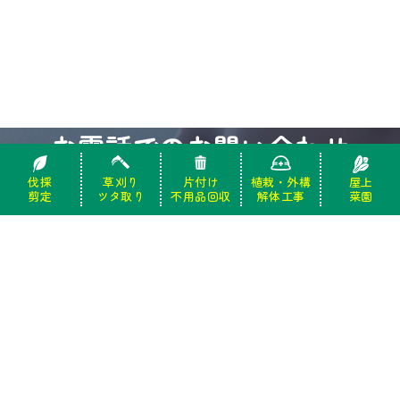
お電話でのお問い合わせ
伐採
伐採
草刈り
草刈り
片付け
片付け
植栽・外構
植栽・外構
屋上
屋上
お急ぎの方はお電話でどうぞ。
剪定
剪定
ツタ取り
ツタ取り
不用品回収
不用品回収
解体工事
解体工事
菜園
菜園
受付時間 9：00-18：00（土・日・祝日・年末年始を除く）
0120-944-551