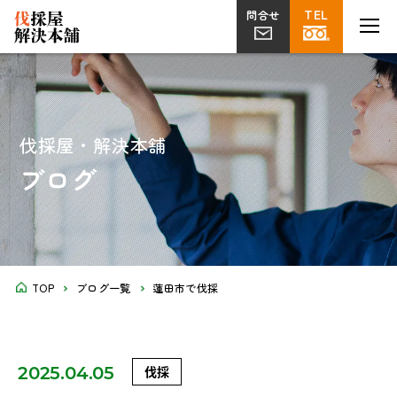
TEL
TEL
MENU
MENU
問合せ
問合せ
伐採
草刈り
片付け
植栽・外構
屋上
剪定
ツタ取り
不用品回収
解体工事
菜園
伐採屋・解決本舗
ブログ
TOP
ブログ一覧
蓮田市で伐採
2025.04.05
伐採