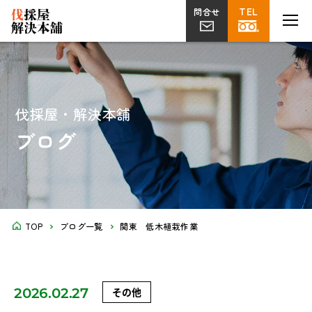
TEL
TEL
MENU
MENU
問合せ
問合せ
伐採
草刈り
片付け
植栽・外構
屋上
剪定
ツタ取り
不用品回収
解体工事
菜園
伐採屋・解決本舗
ブログ
TOP
ブログ一覧
関東 低木植栽作業
2026.02.27
その他