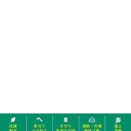
伐採
伐採
草刈り
草刈り
片付け
片付け
植栽・外構
植栽・外構
屋上
屋上
剪定
剪定
ツタ取り
ツタ取り
不用品回収
不用品回収
解体工事
解体工事
菜園
菜園