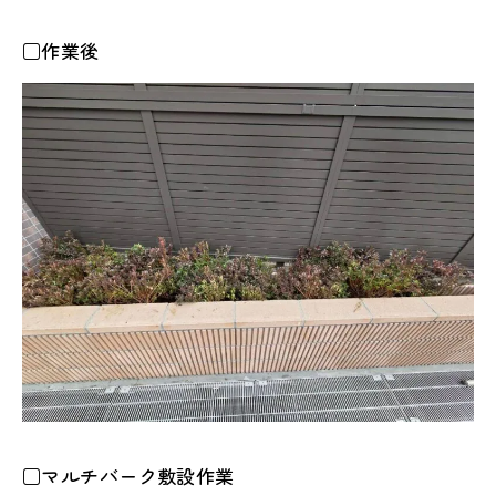
□作業後
□マルチバーク敷設作業