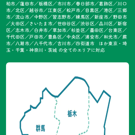
柏市／蓮田市／板橋区／市川市／春日部市／葛飾区／川口
市／北区／越谷市／江東区／松戸市／目黒区／港区／三郷
市／流山市／中野区／習志野市／練馬区／新座市／野田市
／大田区／さいたま市／世田谷区／渋谷区／品川区／新宿
区／志木市／白井市／草加市／杉並区／墨田区／台東区／
千代田区／戸田市／豊島区／中央区／浦安市／和光市／蕨
市／八潮市／八千代市／吉川市／四街道市 ほか東京・埼
玉・千葉・神奈川・茨城 の全てのエリアに対応