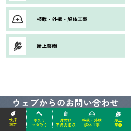
植栽・外構・解体工事
屋上菜園
ウェブからのお問い合わせ
伐採屋・解決本舗にウェブフォームからお問い合わせいただ
伐採
伐採
草刈り
草刈り
片付け
片付け
植栽・外構
植栽・外構
屋上
屋上
剪定
剪定
ツタ取り
ツタ取り
不用品回収
不用品回収
解体工事
解体工事
菜園
菜園
けます。