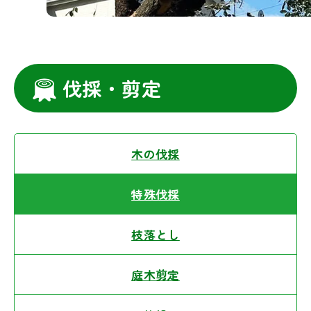
伐採・剪定
木の伐採
特殊伐採
枝落とし
庭木剪定