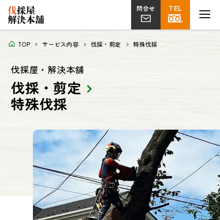
TEL
MENU
問合せ
伐採
草刈り
片付け
植栽・外構
屋上
剪定
ツタ取り
不用品回収
解体工事
菜園
TOP
サービス内容
伐採・剪定
特殊伐採
伐採屋・解決本舗
伐採・剪定
特殊伐採